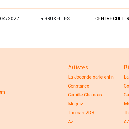
/04/2027
à BRUXELLES
CENTRE CULTU
Artistes
Bi
La Joconde parle enfin
La
Constance
Co
com
Camille Chamoux
Ca
Moguiz
Mo
Thomas VDB
T
AZ
A