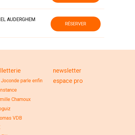
REL AUDERGHEM
RÉSERVER
lletterie
newsletter
espace pro
 Joconde parle enfin
nstance
mille Chamoux
guiz
homas VDB
Z